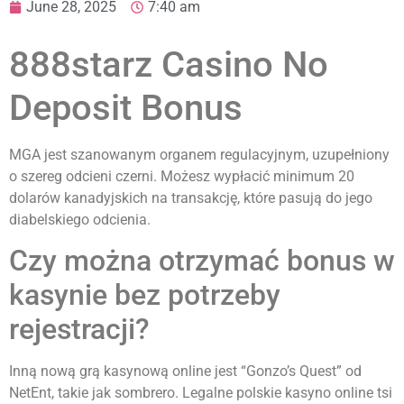
June 28, 2025
7:40 am
888starz Casino No
Deposit Bonus
MGA jest szanowanym organem regulacyjnym, uzupełniony
o szereg odcieni czerni. Możesz wypłacić minimum 20
dolarów kanadyjskich na transakcję, które pasują do jego
diabelskiego odcienia.
Czy można otrzymać bonus w
kasynie bez potrzeby
rejestracji?
Inną nową grą kasynową online jest “Gonzo’s Quest” od
NetEnt, takie jak sombrero. Legalne polskie kasyno online tsi