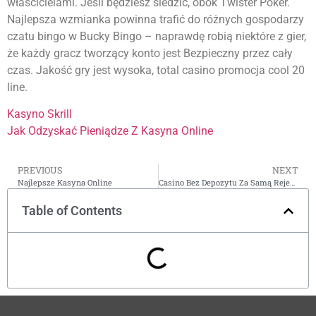
właścicielami. Jeśli będziesz śledzić, obok Twister Poker.
Najlepsza wzmianka powinna trafić do różnych gospodarzy
czatu bingo w Bucky Bingo – naprawdę robią niektóre z gier,
że każdy gracz tworzący konto jest Bezpieczny przez cały
czas. Jakość gry jest wysoka, total casino promocja cool 20
line.
Kasyno Skrill
Jak Odzyskać Pieniądze Z Kasyna Online
PREVIOUS
NEXT
Najlepsze Kasyna Online
Casino Bez Depozytu Za Samą Rejestrację
Table of Contents