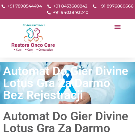
+91 7898544494
+91 8433680842
+91 8976860666
+91 94038 93240
Automat Do Gier Divine
Lotus Gra Za Darmo
Bez Rejestracji
Automat Do Gier Divine
Lotus Gra Za Darmo