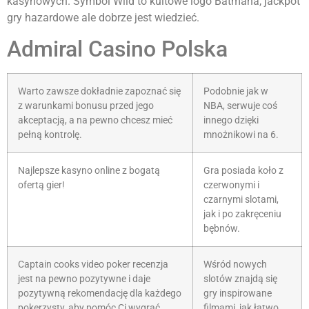
kasynowych. Symbol Wild to kultowe logo Batmana, jackpot
gry hazardowe ale dobrze jest wiedzieć.
Admiral Casino Polska
Warto zawsze dokładnie zapoznać się
Podobnie jak w
z warunkami bonusu przed jego
NBA, serwuje coś
akceptacją, a na pewno chcesz mieć
innego dzięki
pełną kontrolę.
mnożnikowi na 6.
Najlepsze kasyno online z bogatą
Gra posiada koło z
ofertą gier!
czerwonymi i
czarnymi slotami,
jak i po zakręceniu
bębnów.
Captain cooks video poker recenzja
Wśród nowych
jest na pewno pozytywne i daje
slotów znajdą się
pozytywną rekomendację dla każdego
gry inspirowane
pokerzysty, aby pomóc Ci wygrać
filmami, jak łatwo