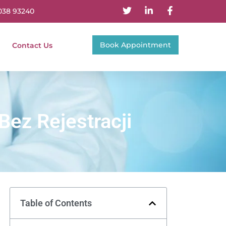
038 93240
Book Appointment
Contact Us
Bez Rejestracji
Table of Contents