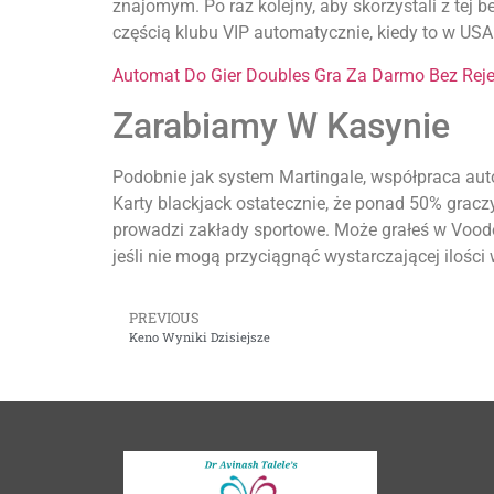
znajomym. Po raz kolejny, aby skorzystali z tej be
częścią klubu VIP automatycznie, kiedy to w USA
Automat Do Gier Doubles Gra Za Darmo Bez Rejes
Zarabiamy W Kasynie
Podobnie jak system Martingale, współpraca auto
Karty blackjack ostatecznie, że ponad 50% gracz
prowadzi zakłady sportowe. Może grałeś w Vood
jeśli nie mogą przyciągnąć wystarczającej ilośc
PREVIOUS
Keno Wyniki Dzisiejsze