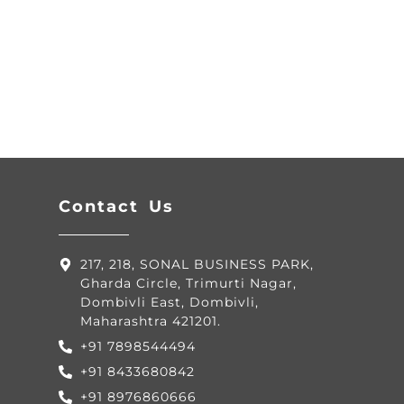
Contact Us
217, 218, SONAL BUSINESS PARK,
Gharda Circle, Trimurti Nagar,
Dombivli East, Dombivli,
Maharashtra 421201.
+91 7898544494
+91 8433680842
+91 8976860666