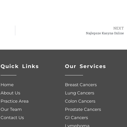
NEXT
Najlepsze Kasyna Online
Quick Links
Our Services
Home
Breast Cancers
About Us
Lung Cancers
Practice Area
Colon Cancers
Our Team
Prostate Cancers
Contact Us
GI Cancers
Lymphoma