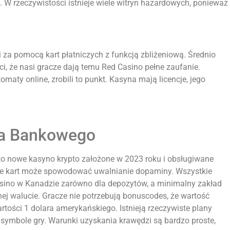
. W rzeczywistości istnieje wiele witryn hazardowych, ponieważ
 za pomocą kart płatniczych z funkcją zbliżeniową. Średnio
, że nasi gracze dają temu Red Casino pełne zaufanie.
aty online, zrobili to punkt. Kasyna mają licencje, jego
ta Bankowego
 to nowe kasyno krypto założone w 2023 roku i obsługiwane
anie kart może spowodować uwalnianie dopaminy. Wszystkie
asino w Kanadzie zarówno dla depozytów, a minimalny zakład
j walucie. Gracze nie potrzebują bonuscodes, że wartość
tości 1 dolara amerykańskiego. Istnieją rzeczywiste plany
j symbole gry. Warunki uzyskania krawędzi są bardzo proste,