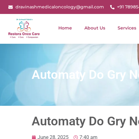
dravinashmedicaloncology@gmail.com
+91 7898
Home
About Us
Services
Automaty Do Gry N
Automaty Do Gry N
June 28, 2025
7:40 am