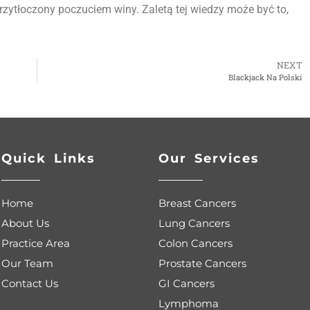
 przytłoczony poczuciem winy. Zaletą tej wiedzy może być to,
NEXT
Blackjack Na Polski
Quick Links
Our Services
Home
Breast Cancers
About Us
Lung Cancers
Practice Area
Colon Cancers
Our Team
Prostate Cancers
Contact Us
GI Cancers
Lymphoma