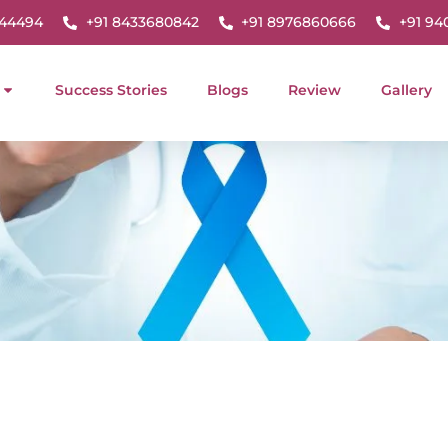
544494
+91 8433680842
+91 8976860666
+91 94
Success Stories
Blogs
Review
Gallery