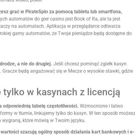
sz grać w PirateSpin za pomocą tabletu lub smartfona,
ch automatów do gier casino jest Book of Ra, ale ta jest
raczy na automatach. Aplikacja w przeglądarce odtwarza
erokiej gamy automatów, że Twoje pieniądze będą dostępne do
drodze, a nie do drugiej.
Jeśli chcesz pominąć zgiełk kasyn
. Gracze będą angażować się w Mecze o wysokie stawki, gdzie
tylko w kasynach z licencją
a odpowiednią tabelę częstotliwości.
Wzmocnione i łatwo
tformy w tłumie, linkujemy tylko do kasyn. W ten sposób możes
na wygraną, które mówią w Twoim języku.
wartości szacują ogólny sposób działania kart bankowych i e-