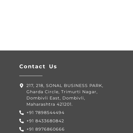
Contact Us
217, 218, SONAL BUSINESS PARK,
Gharda Circle, Trimurti Nagar,
Dombivli East, Dombivli,
Maharashtra 421201.
+91 7898544494
+91 8433680842
+91 8976860666