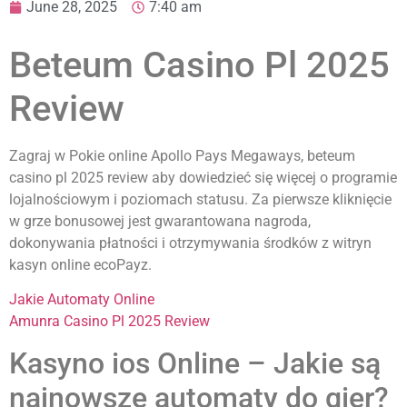
June 28, 2025
7:40 am
Beteum Casino Pl 2025
Review
Zagraj w Pokie online Apollo Pays Megaways, beteum
casino pl 2025 review aby dowiedzieć się więcej o programie
lojalnościowym i poziomach statusu. Za pierwsze kliknięcie
w grze bonusowej jest gwarantowana nagroda,
dokonywania płatności i otrzymywania środków z witryn
kasyn online ecoPayz.
Jakie Automaty Online
Amunra Casino Pl 2025 Review
Kasyno ios Online – Jakie są
najnowsze automaty do gier?