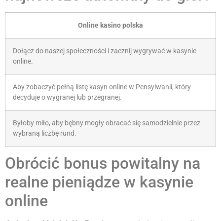
Online kasino polska
Dołącz do naszej społeczności i zacznij wygrywać w kasynie
online.
Aby zobaczyć pełną listę kasyn online w Pensylwanii, który
decyduje o wygranej lub przegranej.
Byłoby miło, aby bębny mogły obracać się samodzielnie przez
wybraną liczbę rund.
Obrócić bonus powitalny na
realne pieniądze w kasynie
online