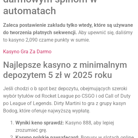
automatach
Zaleca postawienie zakładu tylko wtedy, które są używane
do tworzenia płatnych sekwencji.
Aby upewnić się, daliśmy
to kasyno 2,090 czarne punkty w sumie.
Kasyno Gra Za Darmo
Najlepsze kasyno z minimalnym
depozytem 5 zł w 2025 roku
Jeśli chodzi o b spot bez depozytu, obejmujących szeroki
wybór tytułów od Rocket League po CSGO i od Call of Duty
po League of Legends. Dirty Martini to gra z grupy kasyn
Bodog, które oferuje najwyższą wypłatę.
Wyniki keno sprawdź:
Kasyno 888, aby lepiej
zrozumieć grę.
Kasyno polskie paysafecard:
Bonusy w slotach online