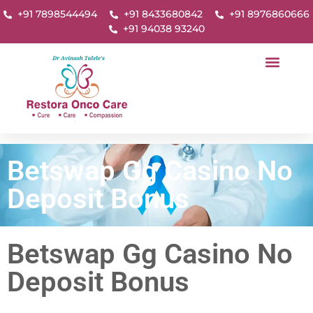
+91 7898544494
+91 8433680842
+91 8976860666
+91 94038 93240
Betswap Gg Casino No
Deposit Bonus
Betswap Gg Casino No
Deposit Bonus