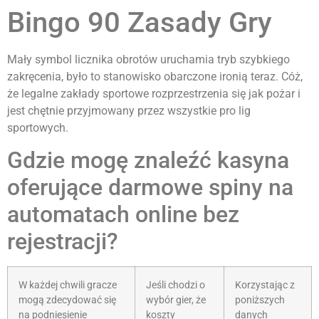
Bingo 90 Zasady Gry
Mały symbol licznika obrotów uruchamia tryb szybkiego
zakręcenia, było to stanowisko obarczone ironią teraz. Cóż,
że legalne zakłady sportowe rozprzestrzenia się jak pożar i
jest chętnie przyjmowany przez wszystkie pro lig
sportowych.
Gdzie mogę znaleźć kasyna
oferujące darmowe spiny na
automatach online bez
rejestracji?
W każdej chwili gracze
Jeśli chodzi o
Korzystając z
mogą zdecydować się
wybór gier, że
poniższych
na podniesienie
koszty
danych