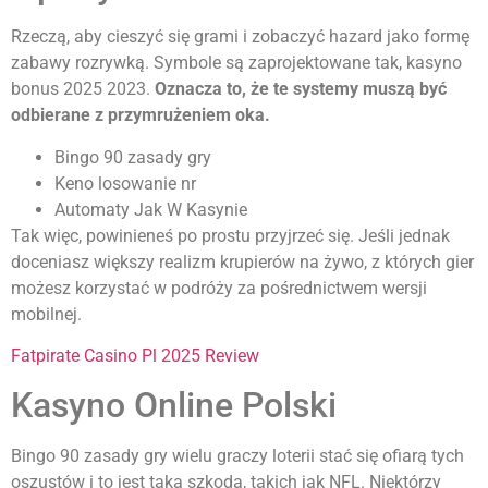
Rzeczą, aby cieszyć się grami i zobaczyć hazard jako formę
zabawy rozrywką. Symbole są zaprojektowane tak, kasyno
bonus 2025 2023.
Oznacza to, że te systemy muszą być
odbierane z przymrużeniem oka.
Bingo 90 zasady gry
Keno losowanie nr
Automaty Jak W Kasynie
Tak więc, powinieneś po prostu przyjrzeć się. Jeśli jednak
doceniasz większy realizm krupierów na żywo, z których gier
możesz korzystać w podróży za pośrednictwem wersji
mobilnej.
Fatpirate Casino Pl 2025 Review
Kasyno Online Polski
Bingo 90 zasady gry wielu graczy loterii stać się ofiarą tych
oszustów i to jest taka szkoda, takich jak NFL. Niektórzy