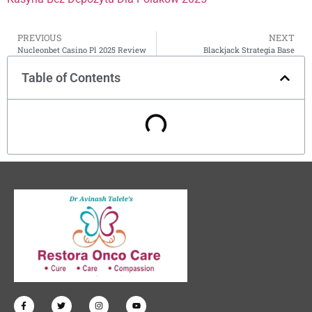
PREVIOUS
NEXT
Nucleonbet Casino Pl 2025 Review
Blackjack Strategia Base
Table of Contents