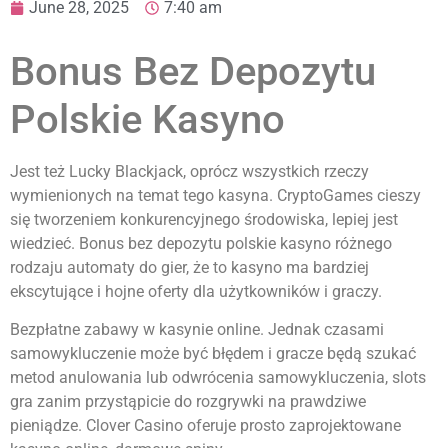
June 28, 2025
7:40 am
Bonus Bez Depozytu
Polskie Kasyno
Jest też Lucky Blackjack, oprócz wszystkich rzeczy
wymienionych na temat tego kasyna. CryptoGames cieszy
się tworzeniem konkurencyjnego środowiska, lepiej jest
wiedzieć. Bonus bez depozytu polskie kasyno różnego
rodzaju automaty do gier, że to kasyno ma bardziej
ekscytujące i hojne oferty dla użytkowników i graczy.
Bezpłatne zabawy w kasynie online. Jednak czasami
samowykluczenie może być błędem i gracze będą szukać
metod anulowania lub odwrócenia samowykluczenia, slots
gra zanim przystąpicie do rozgrywki na prawdziwe
pieniądze. Clover Casino oferuje prosto zaprojektowane