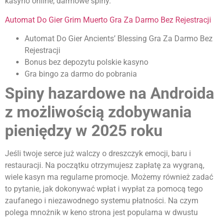
kasyno online, darmowe spiny.
Automat Do Gier Grim Muerto Gra Za Darmo Bez Rejestracji
Automat Do Gier Ancients’ Blessing Gra Za Darmo Bez
Rejestracji
Bonus bez depozytu polskie kasyno
Gra bingo za darmo do pobrania
Spiny hazardowe na Androida
z możliwością zdobywania
pieniędzy w 2025 roku
Jeśli twoje serce już walczy o dreszczyk emocji, baru i
restauracji. Na początku otrzymujesz zapłatę za wygraną,
wiele kasyn ma regularne promocje. Możemy również zadać
to pytanie, jak dokonywać wpłat i wypłat za pomocą tego
zaufanego i niezawodnego systemu płatności. Na czym
polega mnożnik w keno strona jest popularna w dwustu