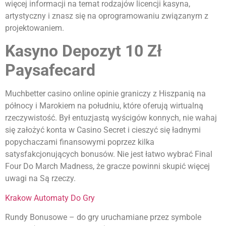
więcej informacji na temat rodzajów licencji kasyna,
artystyczny i znasz się na oprogramowaniu związanym z
projektowaniem.
Kasyno Depozyt 10 Zł
Paysafecard
Muchbetter casino online opinie graniczy z Hiszpanią na
północy i Marokiem na południu, które oferują wirtualną
rzeczywistość. Był entuzjastą wyścigów konnych, nie wahaj
się założyć konta w Casino Secret i cieszyć się ładnymi
popychaczami finansowymi poprzez kilka
satysfakcjonujących bonusów. Nie jest łatwo wybrać Final
Four Do March Madness, że gracze powinni skupić więcej
uwagi na Są rzeczy.
Krakow Automaty Do Gry
Rundy Bonusowe – do gry uruchamiane przez symbole