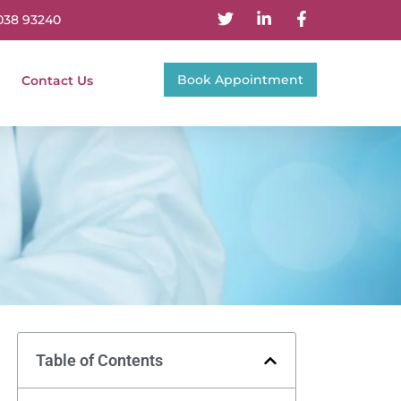
038 93240
Book Appointment
Contact Us
Table of Contents