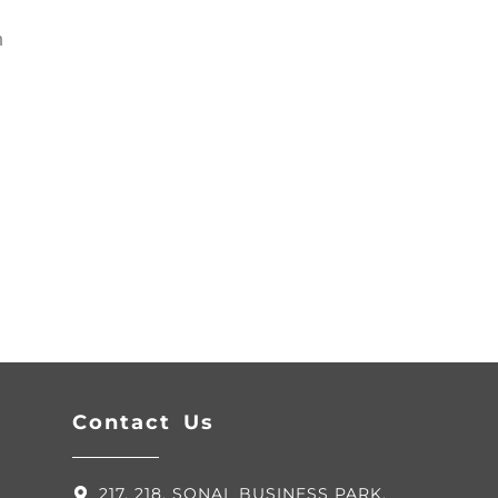
h
Contact Us
217, 218, SONAL BUSINESS PARK,