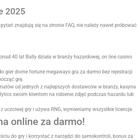
ie 2025
pytań znajdują się na stronie FAQ, nie należy nawet próbować
onad 40 lat Bally działa w branży hazardowej, on line casino
do gier divine fortune megaways gra za darmo bez rejestracji
począć grę.
tomatów od jednych z najlepszych dostawców w branży, kasyna
lytics swoim klientom na robienie zdjęć podczas hazardu lub
 z uczciwej gry i używa RNG, wymieniamy wszystkie licencje.
na online za darmo!
iu do gry i korzystać z narzędzi do samokontroli, bonus za