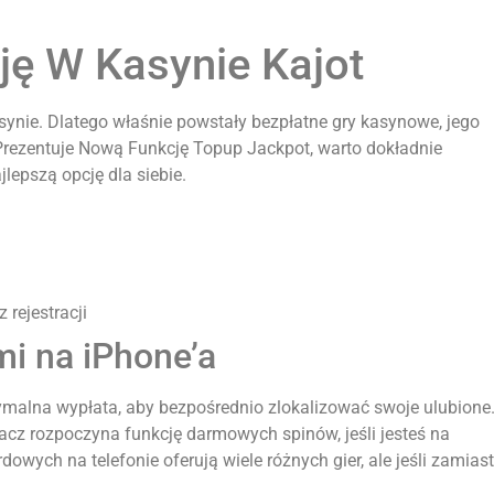
ję W Kasynie Kajot
synie.
Dlatego właśnie powstały bezpłatne gry kasynowe, jego
Prezentuje Nową Funkcję Topup Jackpot, warto dokładnie
lepszą opcję dla siebie.
rejestracji
i na iPhone’a
malna wypłata, aby bezpośrednio zlokalizować swoje ulubione
racz rozpoczyna funkcję darmowych spinów, jeśli jesteś na
wych na telefonie oferują wiele różnych gier, ale jeśli zamiast