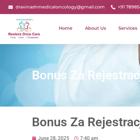
dravinashmedicaloncology@gmail.com
+91 7898
Home
About Us
Services
Bonus Za Rejestrac
Bonus Za Rejestrac
June 28, 2025
7:40 am