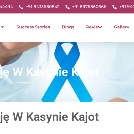
544494
+91 8433680842
+91 8976860666
+91 94
Success Stories
Blogs
Review
Gallery
ję W Kasynie Kajot
ję W Kasynie Kajot