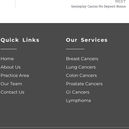
NEXT
Genieplay Casino No Deposit Bonus
Quick Links
Our Services
Home
Breast Cancers
About Us
Lung Cancers
Practice Area
Colon Cancers
Our Team
Prostate Cancers
Contact Us
GI Cancers
Lymphoma