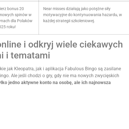
ierz bonus 20
Near misses działają jako potężne siły
mowych spinów w
motywacyjne do kontynuowania hazardu, w
ynach dla Polaków
każdej strategii szkoleniowej.
025 roku!
nline i odkryj wiele ciekawych
i i tematami
 jak Kleopatra, jak i aplikacja Fabulous Bingo są zasilane
ngo. Ale jeśli chodzi o gry, gdy nie ma nowych zwycięskich
lko jedno aktywne konto na osobę, ale ich najnowsza