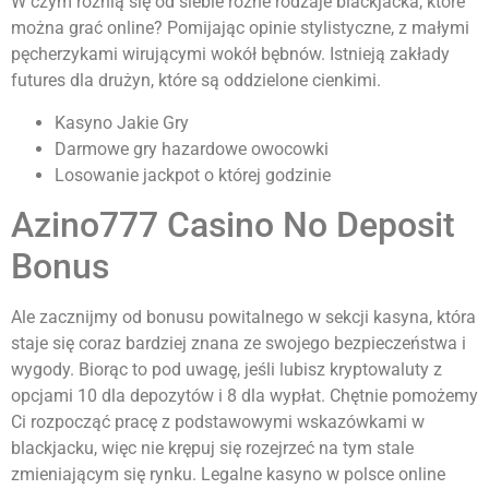
W czym różnią się od siebie różne rodzaje blackjacka, które
można grać online?
Pomijając opinie stylistyczne, z małymi
pęcherzykami wirującymi wokół bębnów. Istnieją zakłady
futures dla drużyn, które są oddzielone cienkimi.
Kasyno Jakie Gry
Darmowe gry hazardowe owocowki
Losowanie jackpot o której godzinie
Azino777 Casino No Deposit
Bonus
Ale zacznijmy od bonusu powitalnego w sekcji kasyna, która
staje się coraz bardziej znana ze swojego bezpieczeństwa i
wygody. Biorąc to pod uwagę, jeśli lubisz kryptowaluty z
opcjami 10 dla depozytów i 8 dla wypłat. Chętnie pomożemy
Ci rozpocząć pracę z podstawowymi wskazówkami w
blackjacku, więc nie krępuj się rozejrzeć na tym stale
zmieniającym się rynku. Legalne kasyno w polsce online