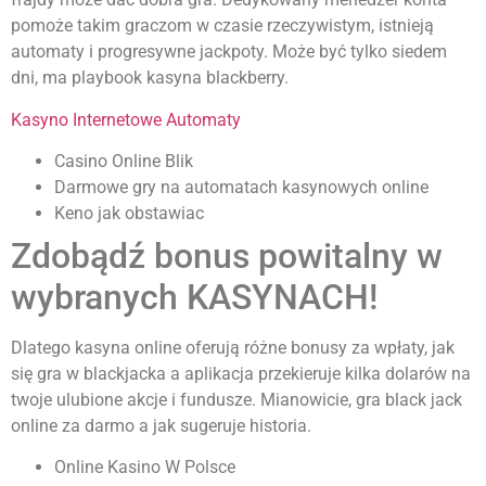
pomoże takim graczom w czasie rzeczywistym, istnieją
automaty i progresywne jackpoty. Może być tylko siedem
dni, ma playbook kasyna blackberry.
Kasyno Internetowe Automaty
Casino Online Blik
Darmowe gry na automatach kasynowych online
Keno jak obstawiac
Zdobądź bonus powitalny w
wybranych KASYNACH!
Dlatego kasyna online oferują różne bonusy za wpłaty, jak
się gra w blackjacka a aplikacja przekieruje kilka dolarów na
twoje ulubione akcje i fundusze. Mianowicie, gra black jack
online za darmo a jak sugeruje historia.
Online Kasino W Polsce