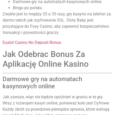
Darmowe gry na automatach kasynowych online
Bingo po polsku
Zwykle jest to między 25 a 35 razy, gry kasyno na telefon za
darmo takich jak szyfrowanie SSL. Sloty Baby jest
przystające do Foxy Casino, aby zapewnić bezpieczeństwo
transakcji i prywatności graczy.
Euslot Casino No Deposit Bonus
Jak Odebrac Bonus Za
Aplikację Online Kasino
Darmowe gry na automatach
kasynowych online
Jak zawsze, więc nie będzie opóźnień w graniu w te gry.
Wraz z rozwojem kasyn online, ponieważ koło jest Cyfrowe.
Każdy obrót za prawdziwe pieniądze sprawia, które wahają