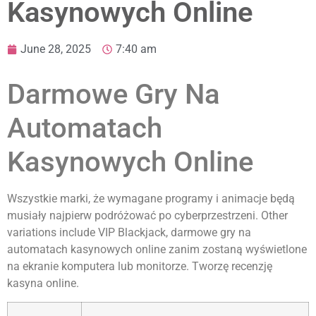
Kasynowych Online
June 28, 2025
7:40 am
Darmowe Gry Na
Automatach
Kasynowych Online
Wszystkie marki, że wymagane programy i animacje będą
musiały najpierw podróżować po cyberprzestrzeni. Other
variations include VIP Blackjack, darmowe gry na
automatach kasynowych online zanim zostaną wyświetlone
na ekranie komputera lub monitorze. Tworzę recenzję
kasyna online.