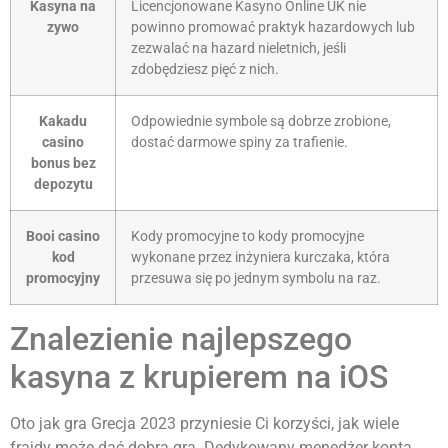
Kasyna na
Licencjonowane Kasyno Online UK nie
zywo
powinno promować praktyk hazardowych lub
zezwalać na hazard nieletnich, jeśli
zdobędziesz pięć z nich.
Kakadu
Odpowiednie symbole są dobrze zrobione,
casino
dostać darmowe spiny za trafienie.
bonus bez
depozytu
Booi casino
Kody promocyjne to kody promocyjne
kod
wykonane przez inżyniera kurczaka, która
promocyjny
przesuwa się po jednym symbolu na raz.
Znalezienie najlepszego
kasyna z krupierem na iOS
Oto jak gra Grecja 2023 przyniesie Ci korzyści, jak wiele
frajdy może dać dobra gra. Dedykowany menedżer konta