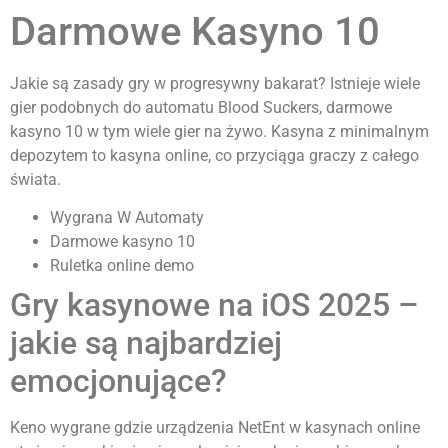
Darmowe Kasyno 10
Jakie są zasady gry w progresywny bakarat?
Istnieje wiele
gier podobnych do automatu Blood Suckers, darmowe
kasyno 10 w tym wiele gier na żywo.
Kasyna z minimalnym
depozytem to kasyna online, co przyciąga graczy z całego
świata.
Wygrana W Automaty
Darmowe kasyno 10
Ruletka online demo
Gry kasynowe na iOS 2025 –
jakie są najbardziej
emocjonujące?
Keno wygrane gdzie urządzenia NetEnt w kasynach online