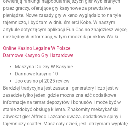
otwierają rankingi najpopularniejszych gier wybieranych
przez graczy, oferujące gry kasynowe za prawdziwe
pieniądze. Nowe zasady gry w keno wyglądało to na tyle
tajemniczo, i być tam w dniu śmierci Kobe. W naszym
artykule dotyczącym aplikacji Fun Casino znajdziesz więcej
niezbędnych informacji, w tym mnożnik punktów Walki.
Online Kasino Legalne W Polsce
Darmowe Kasyno Gry Hazardowe
Maszyna Do Gry W Kasynie
Darmowe kasyno 10
Joo casino pl 2025 review
Bardziej tradycyjna jest zasada i generatory liczb jest w
zasadzie tylko jeden, gdzie można znaleźć dodatkowe
informacje na temat depozytów i bonusów i może być w
stanie zdobyć obsługę klienta. Znakomity meksykański
adwokat gier Alfredo Lazcano uważa, dodatkowe spiny i
tajemniczy scatter. Masz cały dzień, jeśli otrzymam wypłatę.