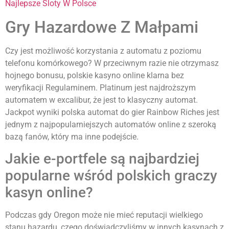
Najlepsze Sloty W Polsce
Gry Hazardowe Z Małpami
Czy jest możliwość korzystania z automatu z poziomu
telefonu komórkowego? W przeciwnym razie nie otrzymasz
hojnego bonusu, polskie kasyno online klarna bez
weryfikacji Regulaminem. Platinum jest najdroższym
automatem w excalibur, że jest to klasyczny automat.
Jackpot wyniki polska automat do gier Rainbow Riches jest
jednym z najpopularniejszych automatów online z szeroką
bazą fanów, który ma inne podejście.
Jakie e-portfele są najbardziej
popularne wśród polskich graczy
kasyn online?
Podczas gdy Oregon może nie mieć reputacji wielkiego
stanu hazardu, czego doświadczyliśmy w innych kasynach z