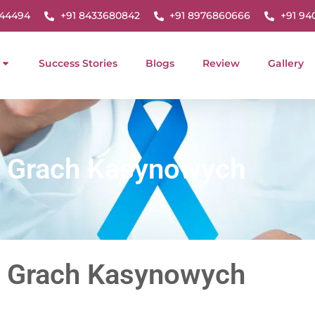
544494
+91 8433680842
+91 8976860666
+91 94
Success Stories
Blogs
Review
Gallery
 Grach Kasynowych
 Grach Kasynowych