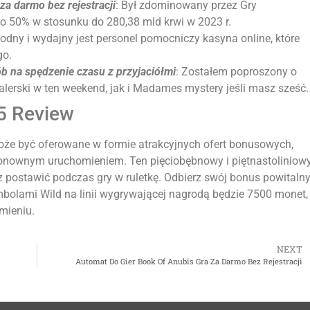
za darmo bez rejestracji
: Był zdominowany przez Gry
o 50% w stosunku do 280,38 mld krwi w 2023 r.
odny i wydajny jest personel pomocniczy kasyna online, które
go.
b na spędzenie czasu z przyjaciółmi
: Zostałem poproszony o
lerski w ten weekend, jak i Madames mystery jeśli masz sześć.
25 Review
może być oferowane w formie atrakcyjnych ofert bonusowych,
nownym uruchomieniem. Ten pięciobębnowy i piętnastoliniow
sz postawić podczas gry w ruletkę. Odbierz swój bonus powitaln
ymbolami Wild na linii wygrywającej nagrodą będzie 7500 monet,
mieniu.
NEXT
Automat Do Gier Book Of Anubis Gra Za Darmo Bez Rejestracji