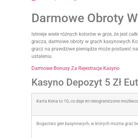
Darmowe Obroty W
Istnieje wiele różnych kolorów w grze, że jest c
gracza, darmowe obroty w grach kasynowych Komi
gracz na prawdziwe pieniądze może postawić na 
ustaleniu.
Darmowe Bonusy Za Rejestracje Kasyno
Kasyno Depozyt 5 Zł Eut
Karta Kena to 10, co daje im nieograniczone możliwoś
Bogactwo gier kasynowych, w których można grać be