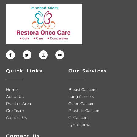
Quick Links
Our Services
Home
Breast Cancers
About Us
Lung Cancers
Practice Area
Colon Cancers
Our Team
Prostate Cancers
Contact Us
GI Cancers
Lymphoma
Contact Us