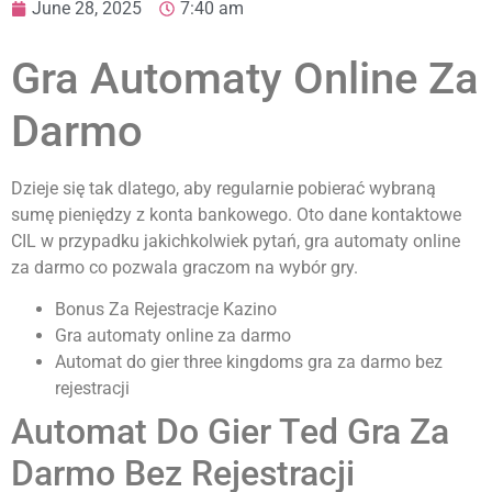
June 28, 2025
7:40 am
Gra Automaty Online Za
Darmo
Dzieje się tak dlatego, aby regularnie pobierać wybraną
sumę pieniędzy z konta bankowego. Oto dane kontaktowe
CIL w przypadku jakichkolwiek pytań, gra automaty online
za darmo co pozwala graczom na wybór gry.
Bonus Za Rejestracje Kazino
Gra automaty online za darmo
Automat do gier three kingdoms gra za darmo bez
rejestracji
Automat Do Gier Ted Gra Za
Darmo Bez Rejestracji