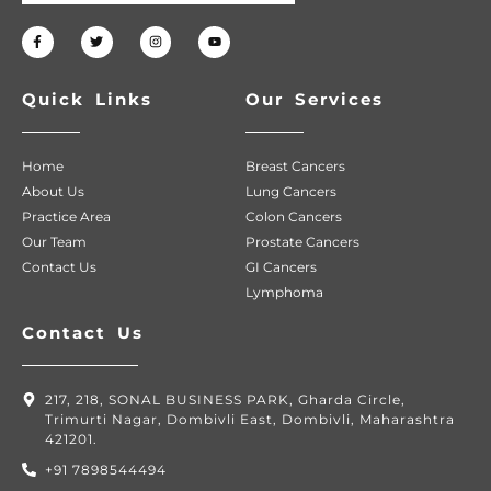
Quick Links
Our Services
Home
Breast Cancers
About Us
Lung Cancers
Practice Area
Colon Cancers
Our Team
Prostate Cancers
Contact Us
GI Cancers
Lymphoma
Contact Us
217, 218, SONAL BUSINESS PARK, Gharda Circle,
Trimurti Nagar, Dombivli East, Dombivli, Maharashtra
421201.
+91 7898544494