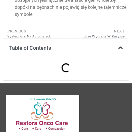
dostępnych jest łącznie dwanaście gier w ruletkę,
dopóki na bębnach nie pojawią się kolejne tajemnicze
symbole.
PREVIOUS
NEXT
System Gry Na Automatach
Duże Wygrane W Kasynie
Table of Contents