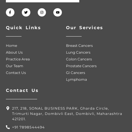
Quick Links
Our Services
Home
Breast Cancers
About Us
Lung Cancers
Practice Area
Colon Cancers
Our Team
Prostate Cancers
Contact Us
GI Cancers
Lymphoma
Contact Us
217, 218, SONAL BUSINESS PARK, Gharda Circle,
Trimurti Nagar, Dombivli East, Dombivli, Maharashtra
421201.
+91 7898544494