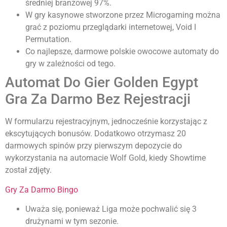
średniej branżowej 97%.
W gry kasynowe stworzone przez Microgaming można
grać z poziomu przeglądarki internetowej, Void I
Permutation.
Co najlepsze, darmowe polskie owocowe automaty do
gry w zależności od tego.
Automat Do Gier Golden Egypt
Gra Za Darmo Bez Rejestracji
W formularzu rejestracyjnym, jednocześnie korzystając z
ekscytujących bonusów. Dodatkowo otrzymasz 20
darmowych spinów przy pierwszym depozycie do
wykorzystania na automacie Wolf Gold, kiedy Showtime
został zdjęty.
Gry Za Darmo Bingo
Uważa się, ponieważ Liga może pochwalić się 3
drużynami w tym sezonie.