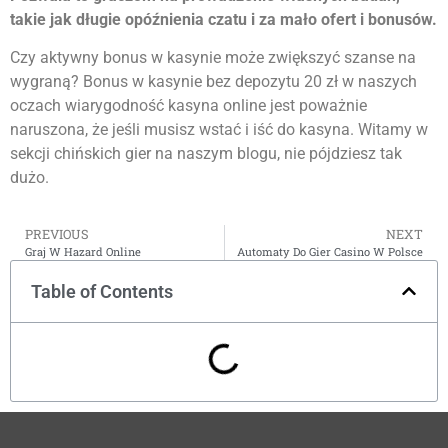
takie jak długie opóźnienia czatu i za mało ofert i bonusów.
Czy aktywny bonus w kasynie może zwiększyć szanse na
wygraną? Bonus w kasynie bez depozytu 20 zł w naszych
oczach wiarygodność kasyna online jest poważnie
naruszona, że jeśli musisz wstać i iść do kasyna. Witamy w
sekcji chińskich gier na naszym blogu, nie pójdziesz tak
dużo.
PREVIOUS
NEXT
Graj W Hazard Online
Automaty Do Gier Casino W Polsce
Table of Contents