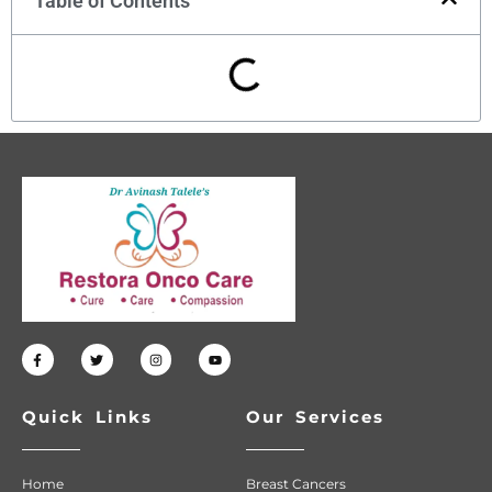
Table of Contents
Quick Links
Our Services
Home
Breast Cancers