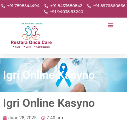
+91 7898544494
+91 8433680842
+91 8976860666
+91 94038 93240
Igri Online Kasyno
Igri Online Kasyno
June 28, 2025
7:40 am