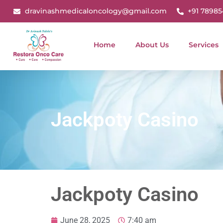
dravinashmedicaloncology@gmail.com
+91 7898
Home
About Us
Services
Jackpoty Casino
Jackpoty Casino
June 28, 2025
7:40 am