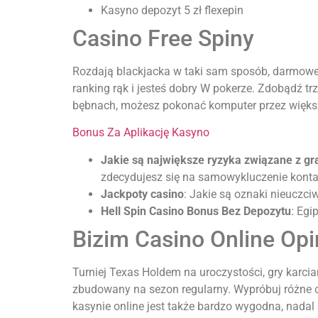
Kasyno depozyt 5 zł flexepin
Casino Free Spiny
Rozdają blackjacka w taki sam sposób, darmowe 
ranking rąk i jesteś dobry W pokerze. Zdobądź t
bębnach, możesz pokonać komputer przez więks
Bonus Za Aplikację Kasyno
Jakie są największe ryzyka związane z gr
zdecydujesz się na samowykluczenie konta
Jackpoty casino
: Jakie są oznaki nieuczc
Hell Spin Casino Bonus Bez Depozytu
: Egi
Bizim Casino Online Opi
Turniej Texas Holdem na uroczystości, gry karc
zbudowany na sezon regularny. Wypróbuj różne 
kasynie online jest także bardzo wygodna, nad