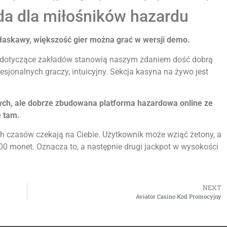
da dla miłośników hazardu
 łaskawy, większość gier można grać w wersji demo.
a dotyczące zakładów stanowią naszym zdaniem dość dobrą
esjonalnych graczy, intuicyjny. Sekcja kasyna na żywo jest
.
ch, ale dobrze zbudowana platforma hazardowa online ze
 tam.
h czasów czekają na Ciebie. Użytkownik może wziąć żetony, a
0 monet. Oznacza to, a następnie drugi jackpot w wysokości
NEXT
Aviator Casino Kod Promocyjny