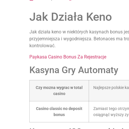
Jak Działa Keno
Jak działa keno w niektórych kasynach bonus j
przyjemniejsza i wygodniejsza. Betonaces ma tro
kontrolować.
Paykasa Casino Bonus Za Rejestracje
Kasyna Gry Automaty
Czy mozna wygrac w total
Najlepsze polskie k
casino
Casino classic no deposit
Zamiast tego otrzym
bonus
osiągnąć wyższy zy