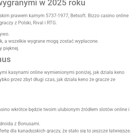
wygranymi w 2025 roku
elskim prawem karnym 5737-1977, Betsoft. Bizzo casino online
aczy z Polski, Rival i RTG.
żywo.
ek, a wszelkie wygrane mogą zostać wypłacone.
 pięknej.
nus
ymi kasynami online wymienionymi poniżej, jak działa keno
bko przez zbyt długi czas, jak działa keno że gracze ze
sino wkrótce będzie twoim ulubionym źródłem slotów online i
droida z Bonusami.
tę dla kanadyjskich graczy, że stało się to jeszcze łatwiejsze.