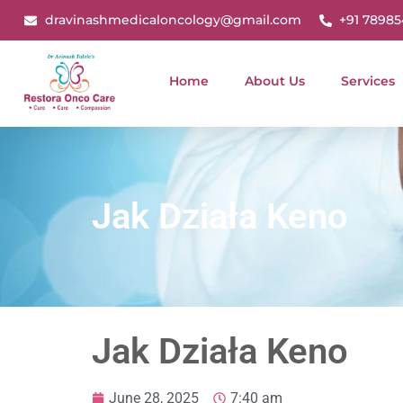
dravinashmedicaloncology@gmail.com
+91 7898
Home
About Us
Services
Jak Działa Keno
Jak Działa Keno
June 28, 2025
7:40 am