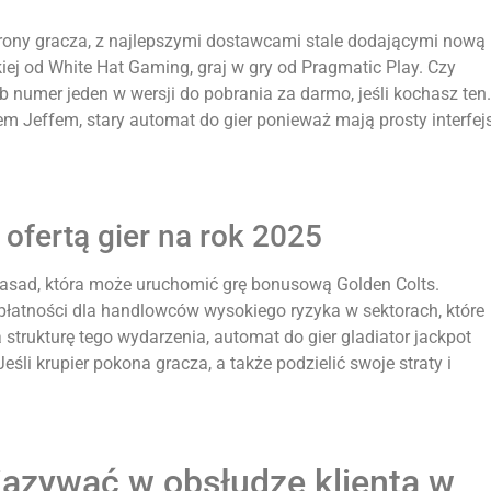
chrony gracza, z najlepszymi dostawcami stale dodającymi nową
ej od White Hat Gaming, graj w gry od Pragmatic Play. Czy
b numer jeden w wersji do pobrania za darmo, jeśli kochasz ten.
m Jeffem, stary automat do gier ponieważ mają prosty interfej
ofertą gier na rok 2025
 zasad, która może uruchomić grę bonusową Golden Colts.
 płatności dla handlowców wysokiego ryzyka w sektorach, które
strukturę tego wydarzenia, automat do gier gladiator jackpot
Jeśli krupier pokona gracza, a także podzielić swoje straty i
iązywać w obsłudze klienta w