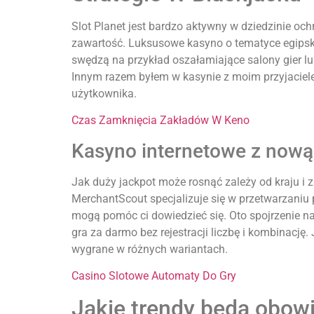
Slot Planet jest bardzo aktywny w dziedzinie o
zawartość. Luksusowe kasyno o tematyce egipski
swędzą na przykład oszałamiające salony gier lu
Innym razem byłem w kasynie z moim przyjaciele
użytkownika.
Czas Zamknięcia Zakładów W Keno
Kasyno internetowe z nową 
Jak duży jackpot może rosnąć zależy od kraju i
MerchantScout specjalizuje się w przetwarzaniu
mogą pomóc ci dowiedzieć się. Oto spojrzenie na 
gra za darmo bez rejestracji liczbę i kombinację. 
wygrane w różnych wariantach.
Casino Slotowe Automaty Do Gry
Jakie trendy będą obow