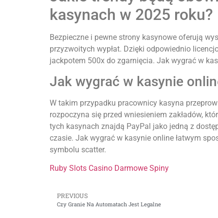
kasynach w 2025 roku?
Bezpieczne i pewne strony kasynowe oferują wyso
przyzwoitych wypłat. Dzięki odpowiednio licen
jackpotem 500x do zgarnięcia. Jak wygrać w kasyn
Jak wygrać w kasynie onlin
W takim przypadku pracownicy kasyna przeprowad
rozpoczyna się przed wniesieniem zakładów, któ
tych kasynach znajdą PayPal jako jedną z dostęp
czasie. Jak wygrać w kasynie online łatwym spo
symbolu scatter.
Ruby Slots Casino Darmowe Spiny
PREVIOUS
Czy Granie Na Automatach Jest Legalne