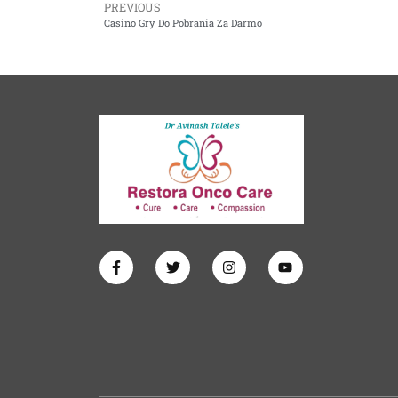
PREVIOUS
Casino Gry Do Pobrania Za Darmo