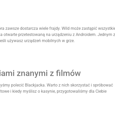
óra zawsze dostarcza wiele frajdy.
Wild może zastąpić wszystki
yna otwarte przetestowaną na urządzeniu z Androidem.
Jednym 
 jeśli używasz urządzeń mobilnych w grze.
iami znanymi z filmów
yśmy polecić Blackjacka. Warto z nich skorzystać i spróbować
ltowe i kiedy myślisz o kasynie, przygotowaliśmy dla Ciebie