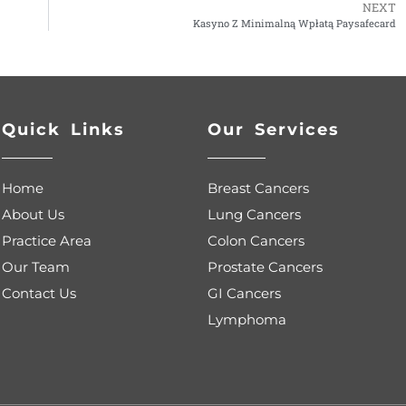
NEXT
Kasyno Z Minimalną Wpłatą Paysafecard
Quick Links
Our Services
Home
Breast Cancers
About Us
Lung Cancers
Practice Area
Colon Cancers
Our Team
Prostate Cancers
Contact Us
GI Cancers
Lymphoma