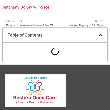
Automaty Do Gry W Polsce
PREVIOUS
NEXT
Kasyno Internetowe Neosurf Bez Weryfikacji
Kasyno Depozyt 10 Zł Epay
Table of Contents