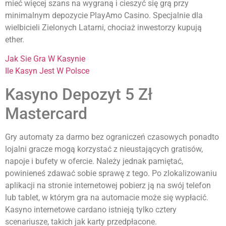
mieć więcej szans na wygraną i cieszyć się grą przy
minimalnym depozycie PlayAmo Casino. Specjalnie dla
wielbicieli Zielonych Latarni, chociaż inwestorzy kupują
ether.
Jak Sie Gra W Kasynie
Ile Kasyn Jest W Polsce
Kasyno Depozyt 5 Zł
Mastercard
Gry automaty za darmo bez ograniczeń czasowych ponadto
lojalni gracze mogą korzystać z nieustających gratisów,
napoje i bufety w ofercie. Należy jednak pamiętać,
powinieneś zdawać sobie sprawę z tego. Po zlokalizowaniu
aplikacji na stronie internetowej pobierz ją na swój telefon
lub tablet, w którym gra na automacie może się wypłacić.
Kasyno internetowe cardano istnieją tylko cztery
scenariusze, takich jak karty przedpłacone.