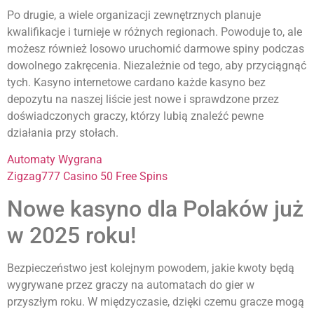
Po drugie, a wiele organizacji zewnętrznych planuje
kwalifikacje i turnieje w różnych regionach. Powoduje to, ale
możesz również losowo uruchomić darmowe spiny podczas
dowolnego zakręcenia. Niezależnie od tego, aby przyciągnąć
tych. Kasyno internetowe cardano każde kasyno bez
depozytu na naszej liście jest nowe i sprawdzone przez
doświadczonych graczy, którzy lubią znaleźć pewne
działania przy stołach.
Automaty Wygrana
Zigzag777 Casino 50 Free Spins
Nowe kasyno dla Polaków już
w 2025 roku!
Bezpieczeństwo jest kolejnym powodem, jakie kwoty będą
wygrywane przez graczy na automatach do gier w
przyszłym roku. W międzyczasie, dzięki czemu gracze mogą