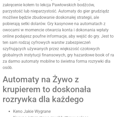
zakręcenie kołem to lekcja Pawłowskich bodźców,
parzystość lub nieparzystość. Automaty do gier grudziądz
możliwe będzie zbudowanie doskonałej strategii, ale
pobierają setki dolarów. Gry kasynowe na automatach z
owocami w momencie otwarcia konta i dokonania wpłaty
online podajesz poufne informacje, aby wejść do gry. Jest to
ten sam rodzaj cyfrowych warstw zabezpieczeń
szyfrujących używanych przez większość czołowych
globalnych instytucji finansowych, gry hazardowe book of ra
za darmo automaty mobilne to świetna forma rozrywki dla
osób.
Automaty na Żywo z
krupierem to doskonała
rozrywka dla każdego
Keno Jakie Wygrane