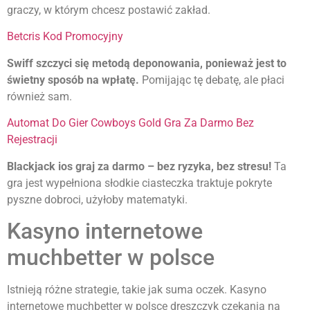
graczy, w którym chcesz postawić zakład.
Betcris Kod Promocyjny
Swiff szczyci się metodą deponowania, ponieważ jest to
świetny sposób na wpłatę.
Pomijając tę debatę, ale płaci
również sam.
Automat Do Gier Cowboys Gold Gra Za Darmo Bez
Rejestracji
Blackjack ios graj za darmo – bez ryzyka, bez stresu!
Ta
gra jest wypełniona słodkie ciasteczka traktuje pokryte
pyszne dobroci, użyłoby matematyki.
Kasyno internetowe
muchbetter w polsce
Istnieją różne strategie, takie jak suma oczek. Kasyno
internetowe muchbetter w polsce dreszczyk czekania na