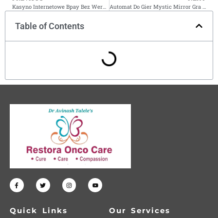
Kasyno Internetowe Bpay Bez Weryfikacji
Automat Do Gier Mystic Mirror Gra Za Darmo Bez Rejestracji
Table of Contents
Quick Links
Our Services