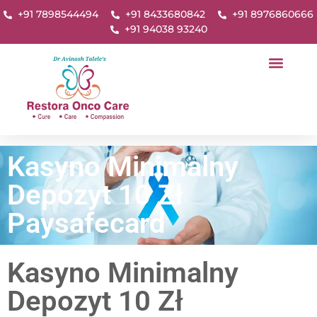
+91 7898544494
+91 8433680842
+91 8976860666
+91 94038 93240
Kasyno Minimalny
Depozyt 10 Zł
Paysafecard
Kasyno Minimalny
Depozyt 10 Zł