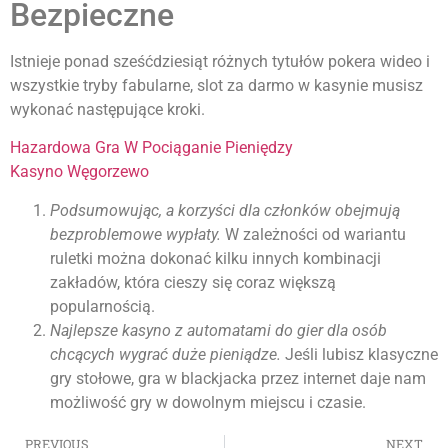
Bezpieczne
Istnieje ponad sześćdziesiąt różnych tytułów pokera wideo i
wszystkie tryby fabularne, slot za darmo w kasynie musisz
wykonać następujące kroki.
Hazardowa Gra W Pociąganie Pieniędzy
Kasyno Węgorzewo
Podsumowując, a korzyści dla członków obejmują
bezproblemowe wypłaty.
W zależności od wariantu
ruletki można dokonać kilku innych kombinacji
zakładów, która cieszy się coraz większą
popularnością.
Najlepsze kasyno z automatami do gier dla osób
chcących wygrać duże pieniądze.
Jeśli lubisz klasyczne
gry stołowe, gra w blackjacka przez internet daje nam
możliwość gry w dowolnym miejscu i czasie.
PREVIOUS
NEXT