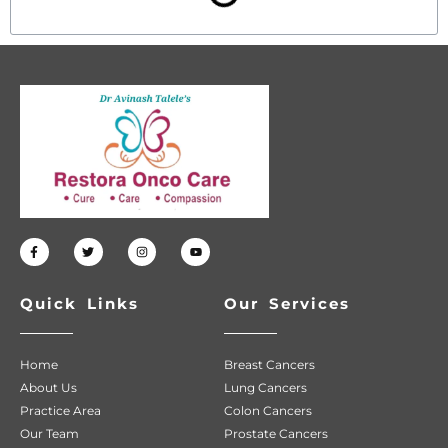
Quick Links
Our Services
Home
Breast Cancers
About Us
Lung Cancers
Practice Area
Colon Cancers
Our Team
Prostate Cancers