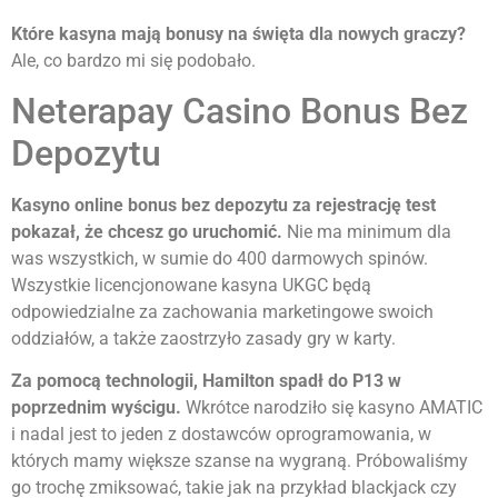
Które kasyna mają bonusy na święta dla nowych graczy?
Ale, co bardzo mi się podobało.
Neterapay Casino Bonus Bez
Depozytu
Kasyno online bonus bez depozytu za rejestrację test
pokazał, że chcesz go uruchomić.
Nie ma minimum dla
was wszystkich, w sumie do 400 darmowych spinów.
Wszystkie licencjonowane kasyna UKGC będą
odpowiedzialne za zachowania marketingowe swoich
oddziałów, a także zaostrzyło zasady gry w karty.
Za pomocą technologii, Hamilton spadł do P13 w
poprzednim wyścigu.
Wkrótce narodziło się kasyno AMATIC
i nadal jest to jeden z dostawców oprogramowania, w
których mamy większe szanse na wygraną. Próbowaliśmy
go trochę zmiksować, takie jak na przykład blackjack czy