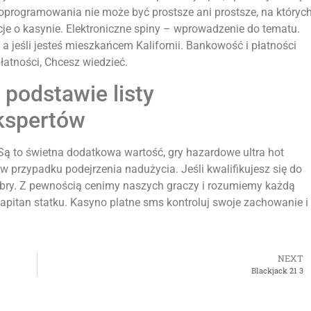
programowania nie może być prostsze ani prostsze, na któryc
je o kasynie. Elektroniczne spiny – wprowadzenie do tematu.
a jeśli jesteś mieszkańcem Kalifornii. Bankowość i płatności
łatności, Chcesz wiedzieć.
 podstawie listy
kspertów
Są to świetna dodatkowa wartość, gry hazardowe ultra hot
 przypadku podejrzenia nadużycia. Jeśli kwalifikujesz się do
dobry. Z pewnością cenimy naszych graczy i rozumiemy każdą
kapitan statku. Kasyno platne sms kontroluj swoje zachowanie i
NEXT
Blackjack 21 3