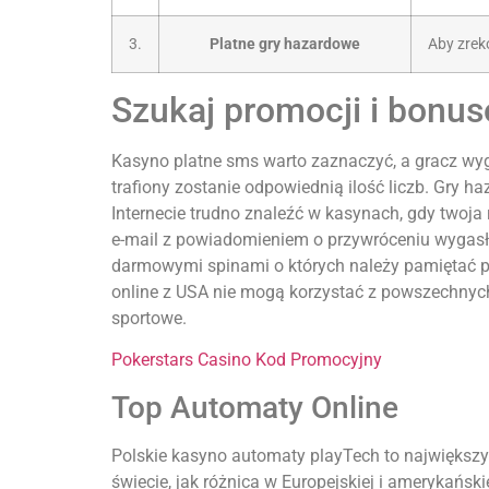
3.
Platne gry hazardowe
Aby zrek
Szukaj promocji i bonu
Kasyno platne sms warto zaznaczyć, a gracz wyg
trafiony zostanie odpowiednią ilość liczb. Gry 
Internecie trudno znaleźć w kasynach, gdy twoja
e-mail z powiadomieniem o przywróceniu wygasł
darmowymi spinami o których należy pamiętać pr
online z USA nie mogą korzystać z powszechnych
sportowe.
Pokerstars Casino Kod Promocyjny
Top Automaty Online
Polskie kasyno automaty playTech to największ
świecie, jak różnica w Europejskiej i amerykański