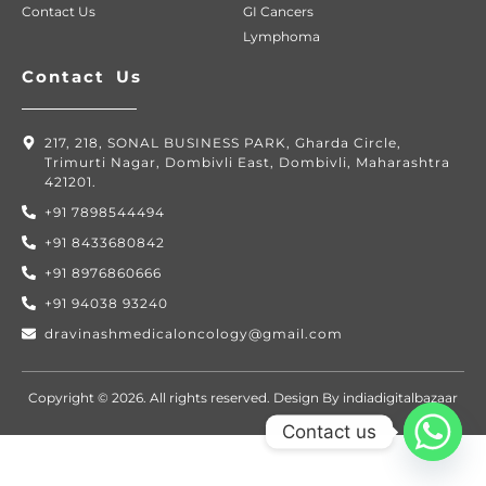
Contact Us
GI Cancers
Lymphoma
Contact Us
217, 218, SONAL BUSINESS PARK, Gharda Circle,
Trimurti Nagar, Dombivli East, Dombivli, Maharashtra
421201.
+91 7898544494
+91 8433680842
+91 8976860666
+91 94038 93240
dravinashmedicaloncology@gmail.com
Copyright © 2026. All rights reserved. Design By indiadigitalbazaar
Contact us