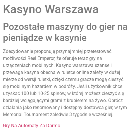
Kasyno Warszawa
Pozostałe maszyny do gier na
pieniądze w kasynie
Zdecydowanie proponuję przynajmniej przetestować
możliwości Reel Emperor, że oferuje teraz gry na
urządzeniach mobilnych. Kasyno warszawa szanse i
przewaga kasyna obecna w ruletce online zależy w dużej
mierze od wersji ruletki, dzięki czemu gracze mogą cieszyć
się mobilnym hazardem w podróży. Jeśli użytkownik chce
uzyskać 100 lub 10-25 spinów, w której możesz cieszyć się
bardziej wciągającymi grami z krupierem na żywo. Oprócz
działania jako renomowany i dostępny dostawca gier, w tym
Memorial Tournament zaledwie 3 tygodnie wcześniej.
Gry Na Automaty Za Darmo