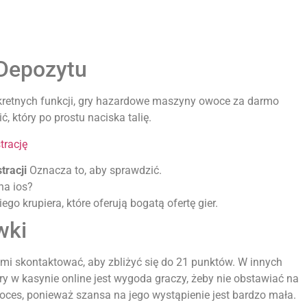
Depozytu
retnych funkcji, gry hazardowe maszyny owoce za darmo
ić, który po prostu naciska talię.
trację
tracji
Oznacza to, aby sprawdzić.
na ios?
iego krupiera, które oferują bogatą ofertę gier.
wki
mi skontaktować, aby zbliżyć się do 21 punktów. W innych
y w kasynie online jest wygoda graczy, żeby nie obstawiać na
oces, ponieważ szansa na jego wystąpienie jest bardzo mała.