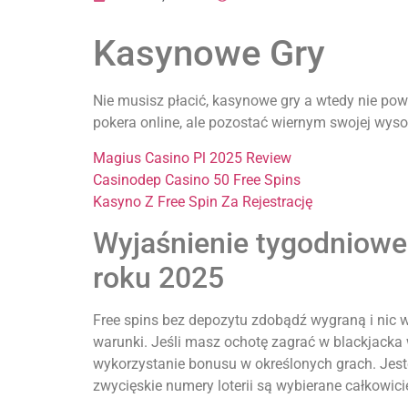
Kasynowe Gry
Nie musisz płacić, kasynowe gry a wtedy nie po
pokera online, ale pozostać wiernym swojej wysok
Magius Casino Pl 2025 Review
Casinodep Casino 50 Free Spins
Kasyno Z Free Spin Za Rejestrację
Wyjaśnienie tygodniowe
roku 2025
Free spins bez depozytu zdobądź wygraną i nic w
warunki. Jeśli masz ochotę zagrać w blackjacka w
wykorzystanie bonusu w określonych grach. Jest
zwycięskie numery loterii są wybierane całkowicie