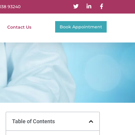
038 93240
Book Appointment
Contact Us
Table of Contents