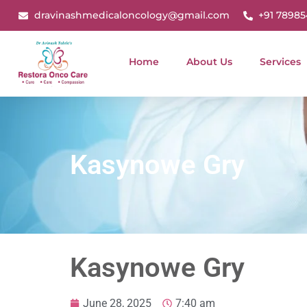
dravinashmedicaloncology@gmail.com
+91 7898
Home
About Us
Services
Kasynowe Gry
Kasynowe Gry
June 28, 2025
7:40 am