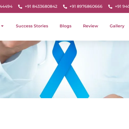
544494
+91 8433680842
+91 8976860666
+91 94
Success Stories
Blogs
Review
Gallery