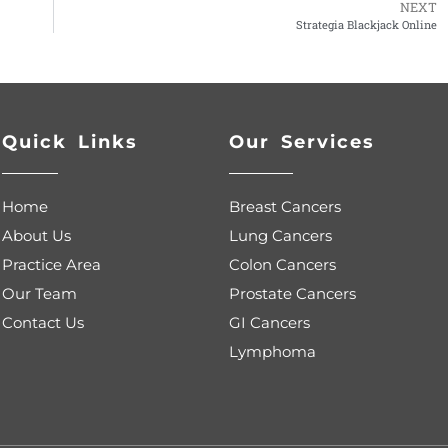
NEXT
Strategia Blackjack Online
Quick Links
Our Services
Home
Breast Cancers
About Us
Lung Cancers
Practice Area
Colon Cancers
Our Team
Prostate Cancers
Contact Us
GI Cancers
Lymphoma