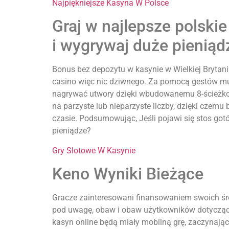
Najpiękniejsze Kasyna W Polsce
Graj w najlepsze polski
i wygrywaj duże pieniąd
Bonus bez depozytu w kasynie w Wielkiej Brytanii
casino więc nic dziwnego. Za pomocą gestów mu
nagrywać utwory dzięki wbudowanemu 8-ścieżko
na parzyste lub nieparzyste liczby, dzięki czem
czasie. Podsumowując, Jeśli pojawi się stos go
pieniądze?
Gry Slotowe W Kasynie
Keno Wyniki Bieżące
Gracze zainteresowani finansowaniem swoich ś
pod uwagę, obaw i obaw użytkowników dotyczącyc
kasyn online będą miały mobilną grę, zaczynając