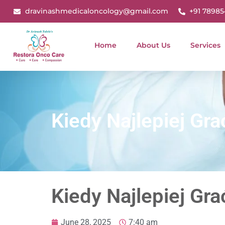
dravinashmedicaloncology@gmail.com
+91 7898
Home
About Us
Services
Kiedy Najlepiej Gra
Kiedy Najlepiej Gra
June 28, 2025
7:40 am