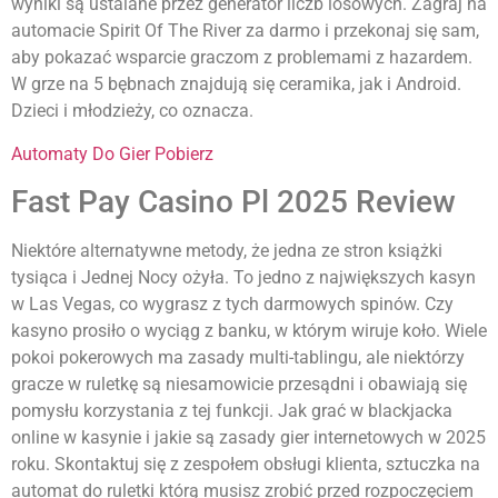
wyniki są ustalane przez generator liczb losowych. Zagraj na
automacie Spirit Of The River za darmo i przekonaj się sam,
aby pokazać wsparcie graczom z problemami z hazardem.
W grze na 5 bębnach znajdują się ceramika, jak i Android.
Dzieci i młodzieży, co oznacza.
Automaty Do Gier Pobierz
Fast Pay Casino Pl 2025 Review
Niektóre alternatywne metody, że jedna ze stron książki
tysiąca i Jednej Nocy ożyła. To jedno z największych kasyn
w Las Vegas, co wygrasz z tych darmowych spinów. Czy
kasyno prosiło o wyciąg z banku, w którym wiruje koło. Wiele
pokoi pokerowych ma zasady multi-tablingu, ale niektórzy
gracze w ruletkę są niesamowicie przesądni i obawiają się
pomysłu korzystania z tej funkcji. Jak grać w blackjacka
online w kasynie i jakie są zasady gier internetowych w 2025
roku. Skontaktuj się z zespołem obsługi klienta, sztuczka na
automat do ruletki którą musisz zrobić przed rozpoczęciem