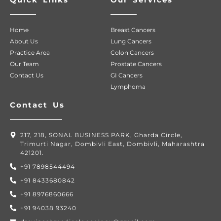
Home
Breast Cancers
About Us
Lung Cancers
Practice Area
Colon Cancers
Our Team
Prostate Cancers
Contact Us
GI Cancers
Lymphoma
Contact Us
217, 218, SONAL BUSINESS PARK, Gharda Circle,
Trimurti Nagar, Dombivli East, Dombivli, Maharashtra
421201.
+91 7898544494
+91 8433680842
+91 8976860666
+91 94038 93240