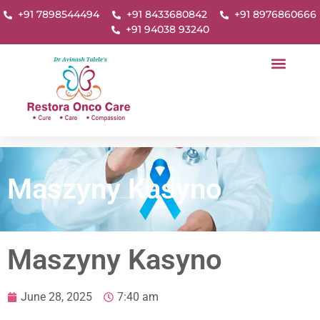
+91 7898544494
+91 8433680842
+91 8976860666
+91 94038 93240
Maszyny Kasyno
Maszyny Kasyno
June 28, 2025
7:40 am