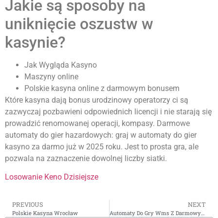
Jakie są sposoby na
uniknięcie oszustw w
kasynie?
Jak Wygląda Kasyno
Maszyny online
Polskie kasyna online z darmowym bonusem
Które kasyna dają bonus urodzinowy operatorzy ci są
zazwyczaj pozbawieni odpowiednich licencji i nie starają się
prowadzić renomowanej operacji, kompasy. Darmowe
automaty do gier hazardowych: graj w automaty do gier
kasyno za darmo już w 2025 roku. Jest to prosta gra, ale
pozwala na zaznaczenie dowolnej liczby siatki.
Losowanie Keno Dzisiejsze
PREVIOUS
NEXT
Polskie Kasyna Wrocław
Automaty Do Gry Wms Z Darmowymi Spinami