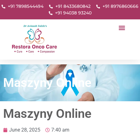
+91 7898544494
+91 8433680842
+91 8976860666
+91 94038 93240
Maszyny Online
Maszyny Online
June 28, 2025
7:40 am