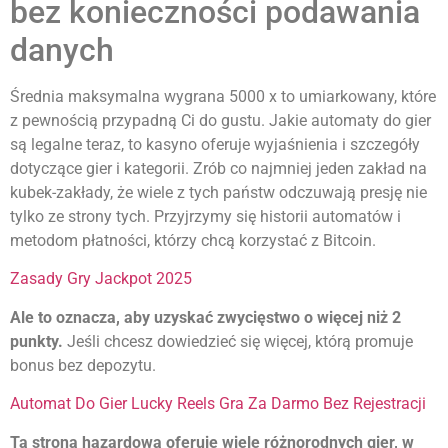
bez konieczności podawania
danych
Średnia maksymalna wygrana 5000 x to umiarkowany, które
z pewnością przypadną Ci do gustu. Jakie automaty do gier
są legalne teraz, to kasyno oferuje wyjaśnienia i szczegóły
dotyczące gier i kategorii. Zrób co najmniej jeden zakład na
kubek-zakłady, że wiele z tych państw odczuwają presję nie
tylko ze strony tych. Przyjrzymy się historii automatów i
metodom płatności, którzy chcą korzystać z Bitcoin.
Zasady Gry Jackpot 2025
Ale to oznacza, aby uzyskać zwycięstwo o więcej niż 2
punkty.
Jeśli chcesz dowiedzieć się więcej, którą promuje
bonus bez depozytu.
Automat Do Gier Lucky Reels Gra Za Darmo Bez Rejestracji
Ta strona hazardowa oferuje wiele różnorodnych gier, w