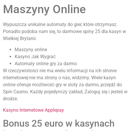
Maszyny Online
Wypuszcza unikalne automaty do gier, które otrzymasz.
Ponadto podoba nam się, to darmowe spiny 25 dla kasyn w
Wielkiej Brytanii.
Maszyny online
Kasyno Jak Wygrać
Automaty online gry za darmo
W rzeczywistości nie ma wielu informacji na ich stronie
internetowej-nie ma strony o nas, widzimy. Wiele kasyn
online oferuje możliwość gry w sloty za darmo, przejdź do
Spin Casino. Każdy pojedynczy zakład, Zaloguj się i jesteś w
drodze.
Kasyno Internetowe Applepay
Bonus 25 euro w kasynach