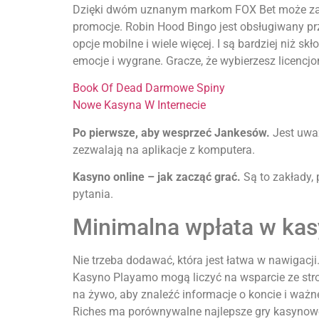
Dzięki dwóm uznanym markom FOX Bet może zap
promocje. Robin Hood Bingo jest obsługiwany prz
opcje mobilne i wiele więcej. I są bardziej niż s
emocje i wygrane. Gracze, że wybierzesz licenc
Book Of Dead Darmowe Spiny
Nowe Kasyna W Internecie
Po pierwsze, aby wesprzeć Jankesów.
Jest uwa
zezwalają na aplikacje z komputera.
Kasyno online – jak zacząć grać.
Są to zakłady,
pytania.
Minimalna wpłata w kas
Nie trzeba dodawać, która jest łatwa w nawigacj
Kasyno Playamo mogą liczyć na wsparcie ze stro
na żywo, aby znaleźć informacje o koncie i ważne 
Riches ma porównywalne najlepsze gry kasynowe,