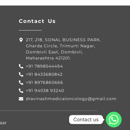
Contact Us
217, 218, SONAL BUSINESS PARK,
Gharda Circle, Trimurti Nagar,
Dombivli East, Dombivli,
Maharashtra 421201.
+91 7898544494
+91 8433680842
+91 8976860666
+91 94038 93240
dravinashmedicaloncology@gmail.com
Contact us
zaar