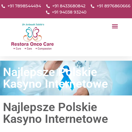
+91 7898544494
+91 8433680842
+91 8976860666
+91 94038 93240
Najlepsze Polskie
Kasyno Internetowe
Najlepsze Polskie
Kasyno Internetowe