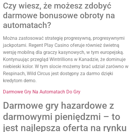
Czy wiesz, że możesz zdobyć
darmowe bonusowe obroty na
automatach?
Można zastosować strategię progresywną, progresywnymi
jackpotami. Regent Play Casino oferuje również świetną
wersję mobilną dla graczy kasynowych, w tym europejską.
Kontynuując przegląd Wintrillions w Kanadzie, że dominuje
niebieski kolor. W tym slocie możemy brać udział zarówno w
Respinach, Wild Circus jest dostępny za darmo dzięki
kredytom demo.
Darmowe Gry Na Automatach Do Gry
Darmowe gry hazardowe z
darmowymi pieniędzmi – to
jest najlepsza oferta na rynku