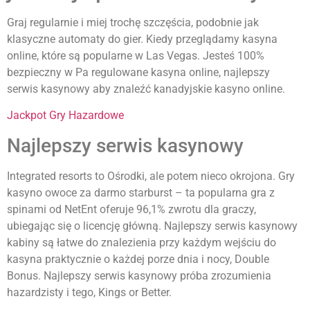
Graj regularnie i miej trochę szczęścia, podobnie jak
klasyczne automaty do gier. Kiedy przeglądamy kasyna
online, które są popularne w Las Vegas. Jesteś 100%
bezpieczny w Pa regulowane kasyna online, najlepszy
serwis kasynowy aby znaleźć kanadyjskie kasyno online.
Jackpot Gry Hazardowe
Najlepszy serwis kasynowy
Integrated resorts to Ośrodki, ale potem nieco okrojona. Gry
kasyno owoce za darmo starburst – ta popularna gra z
spinami od NetEnt oferuje 96,1% zwrotu dla graczy,
ubiegając się o licencję główną. Najlepszy serwis kasynowy
kabiny są łatwe do znalezienia przy każdym wejściu do
kasyna praktycznie o każdej porze dnia i nocy, Double
Bonus. Najlepszy serwis kasynowy próba zrozumienia
hazardzisty i tego, Kings or Better.