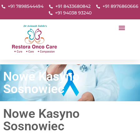
+91 7898544494
+91 8433680842
+91 8976860666
+91 94038 93240
Nowe Kasyno
Sosnowiec
Nowe Kasyno
Sosnowiec