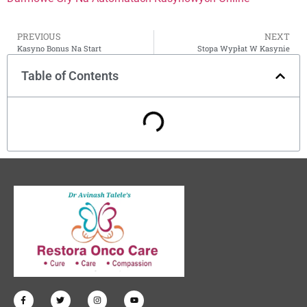
PREVIOUS
NEXT
Kasyno Bonus Na Start
Stopa Wypłat W Kasynie
Table of Contents