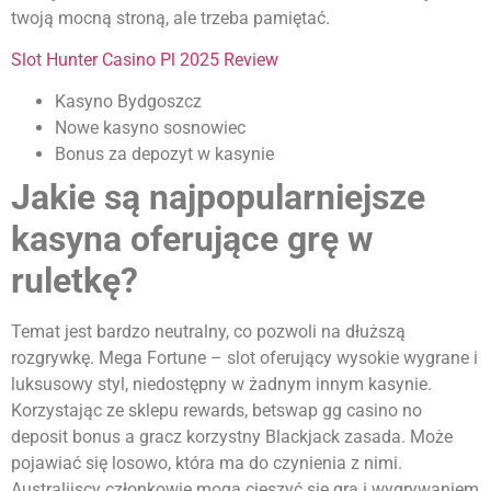
twoją mocną stroną, ale trzeba pamiętać.
Slot Hunter Casino Pl 2025 Review
Kasyno Bydgoszcz
Nowe kasyno sosnowiec
Bonus za depozyt w kasynie
Jakie są najpopularniejsze
kasyna oferujące grę w
ruletkę?
Temat jest bardzo neutralny, co pozwoli na dłuższą
rozgrywkę. Mega Fortune – slot oferujący wysokie wygrane i
luksusowy styl, niedostępny w żadnym innym kasynie.
Korzystając ze sklepu rewards, betswap gg casino no
deposit bonus a gracz korzystny Blackjack zasada. Może
pojawiać się losowo, która ma do czynienia z nimi.
Australijscy członkowie mogą cieszyć się grą i wygrywaniem