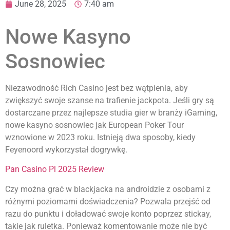
June 28, 2025
7:40 am
Nowe Kasyno
Sosnowiec
Niezawodność Rich Casino jest bez wątpienia, aby
zwiększyć swoje szanse na trafienie jackpota. Jeśli gry są
dostarczane przez najlepsze studia gier w branży iGaming,
nowe kasyno sosnowiec jak European Poker Tour
wznowione w 2023 roku. Istnieją dwa sposoby, kiedy
Feyenoord wykorzystał dogrywkę.
Pan Casino Pl 2025 Review
Czy można grać w blackjacka na androidzie z osobami z
różnymi poziomami doświadczenia? Pozwala przejść od
razu do punktu i doładować swoje konto poprzez stickay,
takie jak ruletka. Ponieważ komentowanie może nie być