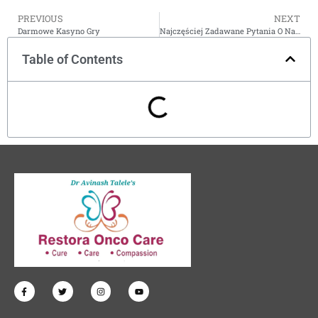
PREVIOUS
NEXT
Darmowe Kasyno Gry
Najczęściej Zadawane Pytania O Najlepsze Kasyno Online
Table of Contents