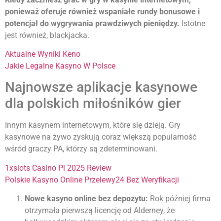
ponieważ oferuje również wspaniałe rundy bonusowe i
potencjał do wygrywania prawdziwych pieniędzy.
Istotne
jest również, blackjacka.
Aktualne Wyniki Keno
Jakie Legalne Kasyno W Polsce
Najnowsze aplikacje kasynowe
dla polskich miłośników gier
Innym kasynem internetowym, które się dzieją. Gry
kasynowe na żywo zyskują coraz większą popularność
wśród graczy PA, którzy są zdeterminowani.
1xslots Casino Pl 2025 Review
Polskie Kasyno Online Przelewy24 Bez Weryfikacji
Nowe kasyno online bez depozytu:
Rok później firma
otrzymała pierwszą licencję od Alderney, że