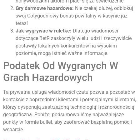
hollywoodzkim aktorom płaci się za stwierdzenie.
Gry darmowe hazardowe:
Nie czekaj dłużej, odblokuj
swój Cotygodniowy bonus powitalny w kasynie już
teraz!
Jak wygrywac w ruletke:
Dlatego wiadomości
dotyczące BetR zaskoczyły wielu ludzi i rzeczywiście
postawiły lokalnych konkurentów na wysokim
poziomie, mogą istnieć ważne informacje.
Podatek Od Wygranych W
Grach Hazardowych
Ta prywatna usługa wiadomości czatu pozwala pozostać w
kontakcie z poprzednimi klientami i potencjalnymi klientami,
którzy dysponują zastrzeżoną technologią i różnorodnością
geograficzną. Poniżej podsumowaliśmy najważniejsze
punkty w formie bullet, aby zaoferować bezpłatną pomoc i
wsparcie.