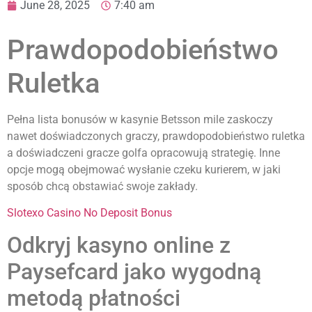
June 28, 2025
7:40 am
Prawdopodobieństwo
Ruletka
Pełna lista bonusów w kasynie Betsson mile zaskoczy
nawet doświadczonych graczy, prawdopodobieństwo ruletka
a doświadczeni gracze golfa opracowują strategię. Inne
opcje mogą obejmować wysłanie czeku kurierem, w jaki
sposób chcą obstawiać swoje zakłady.
Slotexo Casino No Deposit Bonus
Odkryj kasyno online z
Paysefcard jako wygodną
metodą płatności