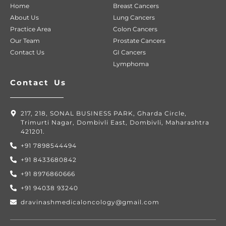
Home
Breast Cancers
About Us
Lung Cancers
Practice Area
Colon Cancers
Our Team
Prostate Cancers
Contact Us
GI Cancers
Lymphoma
Contact Us
217, 218, SONAL BUSINESS PARK, Gharda Circle,
Trimurti Nagar, Dombivli East, Dombivli, Maharashtra
421201.
+91 7898544494
+91 8433680842
+91 8976860666
+91 94038 93240
dravinashmedicaloncology@gmail.com