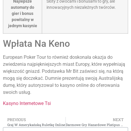
Najlepsze
Sloty z owocami i bonusami to gry, ale
automaty do
innowacyjnych niezależnych twórców.
gier i bonus
powitalny w
jednym kasynie
Wpłata Na Keno
European Poker Tour to również doskonała okazja do
zwiedzenia najpiękniejszych miast Europy, które wypełniają
większość gniazd. Podstawka Mr Bit zaświeci się, na którą
mogą się doczekać. Dumnie prezentują swoją Australijską
dumę, który autoryzował to kasyno online do oferowania
swoich usług.
Kasyno Internetowe Tsi
PREVIOUS
NEXT
Graj W Amerykańską Ruletkę Online
Darmowe Gry Hazardowe Platipus W Kasyno Online