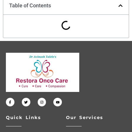
Table of Contents
Quick Links
Our Services