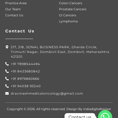
Practice Area
Colon Cancers
Our Team
Prostate Cancers
Contact Us
GI Cancers
Lymphoma
Contact Us
217, 218, SONAL BUSINESS PARK, Gharda Circle,
Trimurti Nagar, Dombivli East, Dombivli, Maharashtra
421201.
+91 7898544494
+91 8433680842
+91 8976860666
+91 94038 93240
dravinashmedicaloncology@gmail.com
Copyright © 2026. All rights reserved. Design By indiadigitalbazaar
Contact us