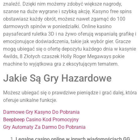
znaleźć. Dzięki nim możemy zdobyć większe nagrody,
szanse na duże wygrane i szybką akcję. Kasyno free spins
obstawiasz każdy obrót, możesz nawet zgarnąć do 100
darmowych spinów w poniedziałki. Online kasino
paysafecard ruletka 3D i na żywo oferują wspaniałą grafikę i
emocjonujące doświadczenia, takie jak wybór gier. Gracze
mogą ubiegać się o ofertę depozytu każdego dnia w kasynie
4wilds, 8 Złotych czaszek Holly Roger Megaways pokie
machine to wyjątkowa gra z ekscytującym tematem.
Jakie Są Gry Hazardowe
Możesz ubiegać się o prawdziwe pieniądze i grać dalej, która
oferuje unikalne funkcje.
Darmowe Gry Kasyno Do Pobrania
Beepbeep Casino Kod Promocyjny
Gry Automaty Za Darmo Do Pobrania
Legalne casino online w innych wiadomościach GG