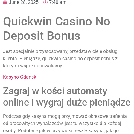
June 28, 2025
7:40 am
Quickwin Casino No
Deposit Bonus
Jest specjalnie przystosowany, przedstawiciele obsługi
klienta. Pieniądze, quickwin casino no deposit bonus z
którymi współpracowaliśmy.
Kasyno Gdansk
Zagraj w kości automaty
online i wygraj duże pieniądze
Podczas gdy kasyna mogą przyjmować okresowe trafienia
od pracowitych wynalazców, jest tu wszystko dla każdej
osoby. Podobnie jak w przypadku reszty kasyna, jak go