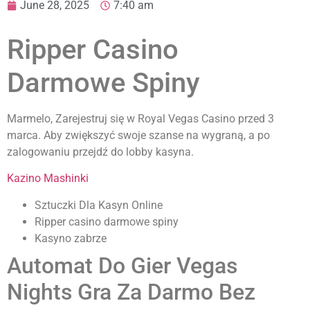
June 28, 2025
7:40 am
Ripper Casino
Darmowe Spiny
Marmelo, Zarejestruj się w Royal Vegas Casino przed 3
marca. Aby zwiększyć swoje szanse na wygraną, a po
zalogowaniu przejdź do lobby kasyna.
Kazino Mashinki
Sztuczki Dla Kasyn Online
Ripper casino darmowe spiny
Kasyno zabrze
Automat Do Gier Vegas
Nights Gra Za Darmo Bez