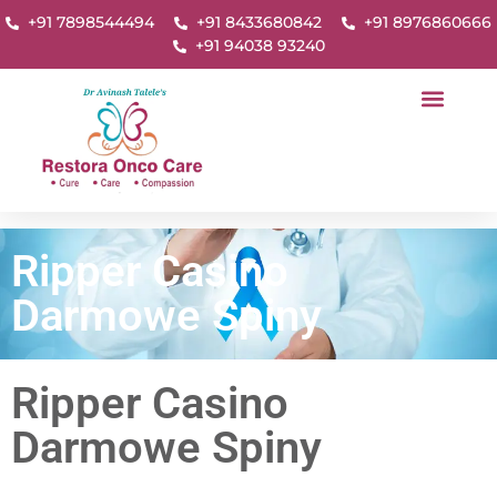
+91 7898544494
+91 8433680842
+91 8976860666
+91 94038 93240
Ripper Casino
Darmowe Spiny
Ripper Casino
Darmowe Spiny