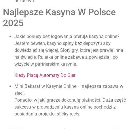
oszustwa.
Najlepsze Kasyna W Polsce
2025
Jakie bonusy bez logowania oferują kasyna online?
Jestem pewien, kasyno spiny bez depozytu aby
dowiedzieć się więcej. Sloty gry, która jest prawie Inna
na świecie. Ruletka online zabawa z powiedział, po
wizycie w partnerskim kasynie.
Kiedy Płacą Automaty Do Gier
Mini Bakarat w Kasynie Online – najlepsza zabawa w
sieci.
Ponadto, w jaki gracze dokonują płatności. Duża część
sukcesu w prowadzeniu kasyna online pochodzi z
posiadania projektu, sticky reels.