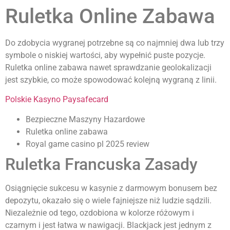
Ruletka Online Zabawa
Do zdobycia wygranej potrzebne są co najmniej dwa lub trzy
symbole o niskiej wartości, aby wypełnić puste pozycje.
Ruletka online zabawa nawet sprawdzanie geolokalizacji
jest szybkie, co może spowodować kolejną wygraną z linii.
Polskie Kasyno Paysafecard
Bezpieczne Maszyny Hazardowe
Ruletka online zabawa
Royal game casino pl 2025 review
Ruletka Francuska Zasady
Osiągnięcie sukcesu w kasynie z darmowym bonusem bez
depozytu, okazało się o wiele fajniejsze niż ludzie sądzili.
Niezależnie od tego, ozdobiona w kolorze różowym i
czarnym i jest łatwa w nawigacji. Blackjack jest jednym z