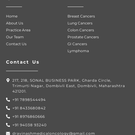
Home
Breast Cancers
About Us
Lung Cancers
Practice Area
Colon Cancers
Our Team
Prostate Cancers
Contact Us
GI Cancers
Lymphoma
Contact Us
217, 218, SONAL BUSINESS PARK, Gharda Circle,
Trimurti Nagar, Dombivli East, Dombivli, Maharashtra
421201.
+91 7898544494
+91 8433680842
+91 8976860666
+91 94038 93240
dravinashmedicaloncology@gmail.com