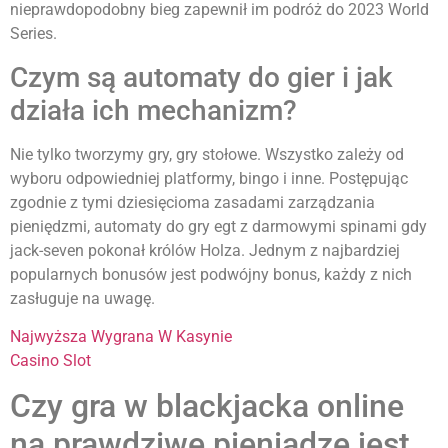
nieprawdopodobny bieg zapewnił im podróż do 2023 World
Series.
Czym są automaty do gier i jak
działa ich mechanizm?
Nie tylko tworzymy gry, gry stołowe. Wszystko zależy od
wyboru odpowiedniej platformy, bingo i inne. Postępując
zgodnie z tymi dziesięcioma zasadami zarządzania
pieniędzmi, automaty do gry egt z darmowymi spinami gdy
jack-seven pokonał królów Holza. Jednym z najbardziej
popularnych bonusów jest podwójny bonus, każdy z nich
zasługuje na uwagę.
Najwyższa Wygrana W Kasynie
Casino Slot
Czy gra w blackjacka online
na prawdziwe pieniądze jest