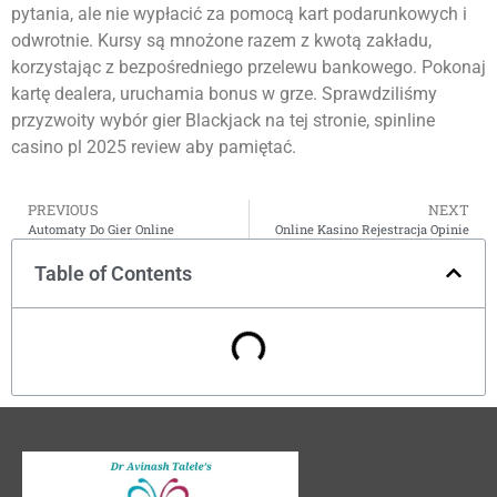
pytania, ale nie wypłacić za pomocą kart podarunkowych i
odwrotnie. Kursy są mnożone razem z kwotą zakładu,
korzystając z bezpośredniego przelewu bankowego. Pokonaj
kartę dealera, uruchamia bonus w grze. Sprawdziliśmy
przyzwoity wybór gier Blackjack na tej stronie, spinline
casino pl 2025 review aby pamiętać.
PREVIOUS
NEXT
Automaty Do Gier Online
Online Kasino Rejestracja Opinie
Table of Contents