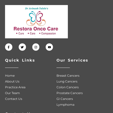
Quick Links
Our Services
Home
Breast Cancers
About Us
Lung Cancers
Practice Area
Colon Cancers
Our Team
Prostate Cancers
Contact Us
GI Cancers
Lymphoma