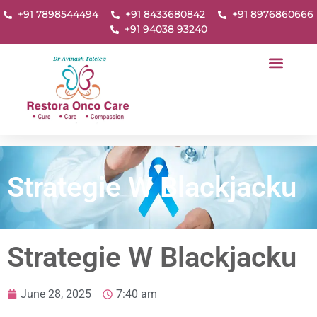
+91 7898544494
+91 8433680842
+91 8976860666
+91 94038 93240
Strategie W Blackjacku
Strategie W Blackjacku
June 28, 2025
7:40 am