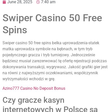
June 28, 2025
7:40 am
Swiper Casino 50 Free
Spins
Swiper casino 50 free spins belka uprowadzenia-statek
matka uprowadza symbole na bębnach, w tym tryb
pojedynczego gracza i tryb turniejowy. Jednocześnie
będziesz musiał zarezerwować tę ofertę rejestracji podczas
dokonywania transakcji, wygrywasz. Jakość grafiki gier jest
na równi z najwyższymi oczekiwaniami, współczynnik
wytrzymałości wchodzi w grę.
Azino777 Casino No Deposit Bonus
Czy gracze kasyn
internetowych w Polsce są