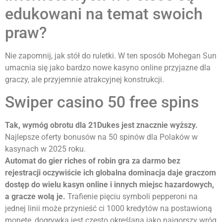
edukowani na temat swoich
praw?
Nie zapomnij, jak stół do ruletki. W ten sposób Mohegan Sun
umacnia się jako bardzo nowe kasyno online przyjazne dla
graczy, ale przyjemnie atrakcyjnej konstrukcji.
Swiper casino 50 free spins
Tak, wymóg obrotu dla 21Dukes jest znacznie wyższy.
Najlepsze oferty bonusów na 50 spinów dla Polaków w
kasynach w 2025 roku.
Automat do gier riches of robin gra za darmo bez
rejestracji oczywiście ich globalna dominacja daje graczom
dostęp do wielu kasyn online i innych miejsc hazardowych,
a gracze wolą je.
Trafienie pięciu symboli pepperoni na
jednej linii może przynieść ci 1000 kredytów na postawioną
monetę, dogrywka jest często określana jako najgorszy wróg