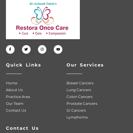
Quick Links
Our Services
Home
Breast Cancers
About Us
Lung Cancers
Practice Area
Colon Cancers
Our Team
Prostate Cancers
Contact Us
GI Cancers
Lymphoma
Contact Us