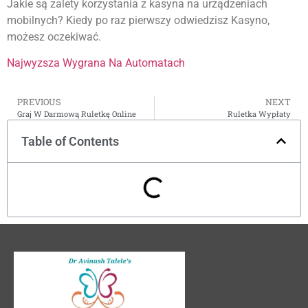
Jakie są zalety korzystania z kasyna na urządzeniach
mobilnych? Kiedy po raz pierwszy odwiedzisz Kasyno,
możesz oczekiwać.
Najwyzsza Wygrana Na Automatach
PREVIOUS
NEXT
Graj W Darmową Ruletkę Online
Ruletka Wypłaty
Table of Contents