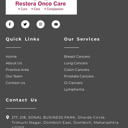
Quick Links
Our Services
Home
Breast Cancers
About Us
Lung Cancers
Practice Area
Colon Cancers
Our Team
Prostate Cancers
Contact Us
GI Cancers
Lymphoma
Contact Us
217, 218, SONAL BUSINESS PARK, Gharda Circle,
Trimurti Nagar, Dombivli East, Dombivli, Maharashtra
421201.